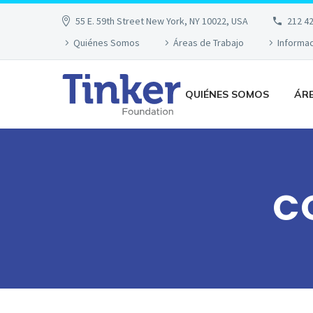
55 E. 59th Street New York, NY 10022, USA
212 4
Quiénes Somos
Áreas de Trabajo
Informa
QUIÉNES SOMOS
ÁR
C