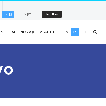
Join Now
ES
PT
ES
APRENDIZAJE E IMPACTO
EN
ES
PT
VO