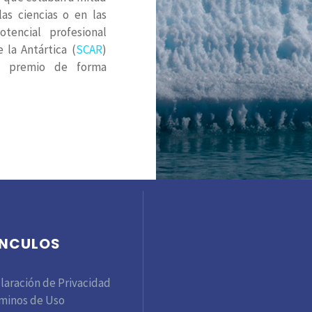
as ciencias o en las
tencial profesional
 la Antártica (
SCAR
)
el premio de forma
ÍNCULOS
laración de Privacidad
minos de Uso