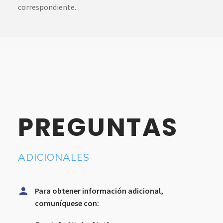
correspondiente.
PREGUNTAS
ADICIONALES


Para obtener información adicional,
comuníquese con: