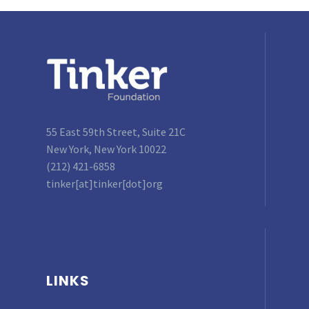
55 East 59th Street, Suite 21C
New York, New York 10022
(212) 421-6858
tinker[at]tinker[dot]org
LINKS