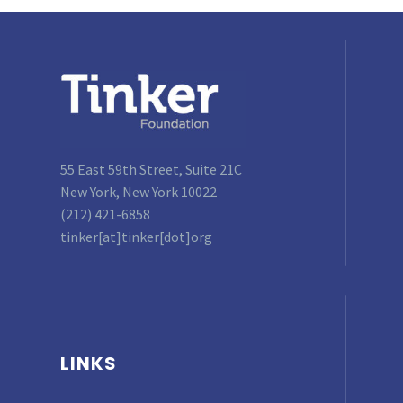
55 East 59th Street, Suite 21C
New York, New York 10022
(212) 421-6858
tinker[at]tinker[dot]org
LINKS