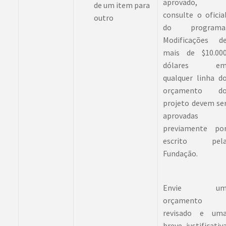
aprovado,
de um item para
consulte o oficia
outro
do programa
Modificações d
mais de $10.00
dólares e
qualquer linha d
orçamento d
projeto devem se
aprovadas
previamente po
escrito pel
Fundação.
Envie u
orçamento
revisado e um
breve justificativ