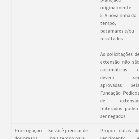
originalmente
5. A nova linha do
tempo,
patamares e/ou
resultados
As solicitações d
extensão não sã
automáticas 
devem se
aprovadas pel
Fundação. Pedido
de extensã
reiterados pode
ser negados.
Prorrogação
Se você precisar de
Propor datas d
dos prazos
mais tempo para
vencimento 