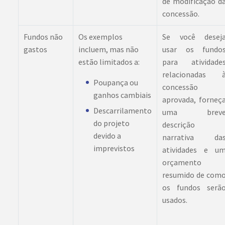
de modificação d
concessão.
Fundos não
Os exemplos
Se você desej
gastos
incluem, mas não
usar os fundo
estão limitados a:
para atividade
relacionadas 
Poupança ou
concessão
ganhos cambiais
aprovada, forneç
Descarrilamento
uma brev
do projeto
descrição
devido a
narrativa da
imprevistos
atividades e u
orçamento
resumido de com
os fundos serã
usados.