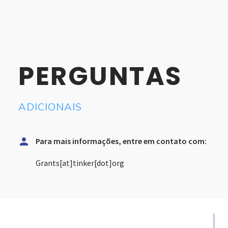
PERGUNTAS
ADICIONAIS


Para mais informações, entre em contato com:
Grants[at]tinker[dot]org