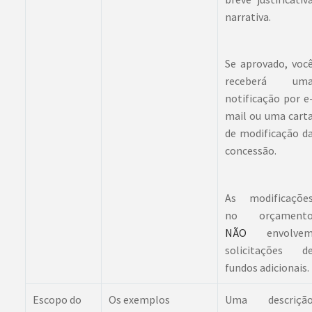
narrativa.
Se aprovado, voc
receberá um
notificação por e
mail ou uma cart
de modificação d
concessão.
As modificaçõe
no orçament
NÃO
envolve
solicitações d
fundos adicionais.
Escopo do
Os exemplos
Uma descriçã