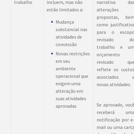
trabalho
incluem, mas não
narrativa da
estão limitados a:
alterações
propostas, be
Mudança
como justificativ
substancial nas
para o escop
atividades de
revisado d
concessão
trabalho e u
Novas restrições
orçamento
em seu
revisado qu
ambiente
reflete os custo
operacional que
associados 
exigem uma
novas atividades.
alteração em
suas atividades
Se aprovado, voc
aprovadas
receberá um
notificação por e
mail ou uma cart