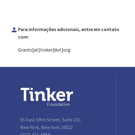


Para informações adicionais, entre em contato
com:
Grants[at]tinker[dot]org
55 East 59th Street, Suite 21C
New York, New York 10022
(212) 421-6858