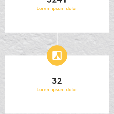
Lorem ipsum dolor


3
2
Lorem ipsum dolor