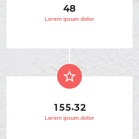
4
8
Lorem ipsum dolor


.
1
5
5
3
2
Lorem ipsum dolor