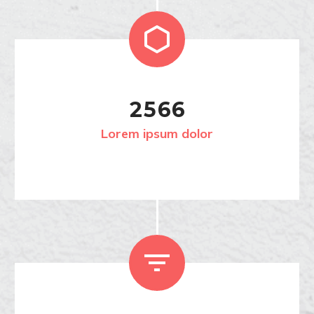


2
5
6
6
Lorem ipsum dolor

