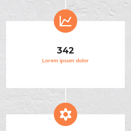


3
4
2
Lorem ipsum dolor

