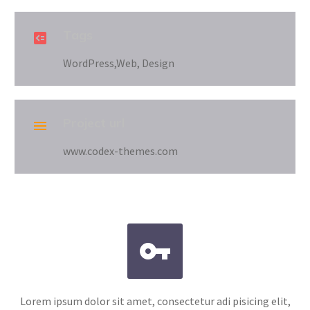
Tags

WordPress,Web, Design
Project url

www.codex-themes.com


Lorem ipsum dolor sit amet, consectetur adi pisicing elit,