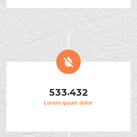


.
5
3
3
4
3
2
Lorem ipsum dolor