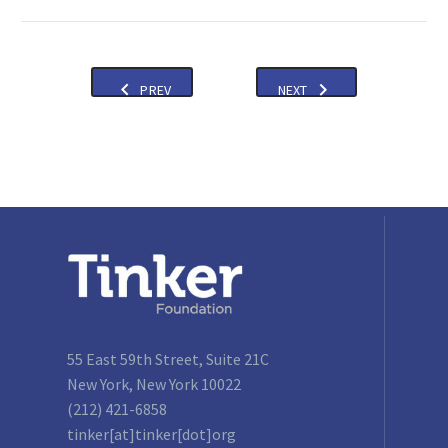
PREV
NEXT
55 East 59th Street, Suite 21C
New York, New York 10022
(212) 421-6858
tinker[at]tinker[dot]org