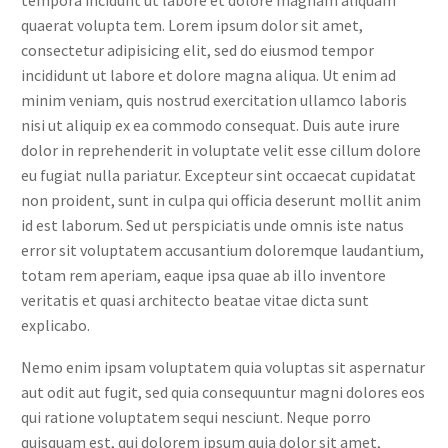
quaerat volupta tem. Lorem ipsum dolor sit amet,
consectetur adipisicing elit, sed do eiusmod tempor
incididunt ut labore et dolore magna aliqua. Ut enim ad
minim veniam, quis nostrud exercitation ullamco laboris
nisi ut aliquip ex ea commodo consequat. Duis aute irure
dolor in reprehenderit in voluptate velit esse cillum dolore
eu fugiat nulla pariatur. Excepteur sint occaecat cupidatat
non proident, sunt in culpa qui officia deserunt mollit anim
id est laborum. Sed ut perspiciatis unde omnis iste natus
error sit voluptatem accusantium doloremque laudantium,
totam rem aperiam, eaque ipsa quae ab illo inventore
veritatis et quasi architecto beatae vitae dicta sunt
explicabo.
Nemo enim ipsam voluptatem quia voluptas sit aspernatur
aut odit aut fugit, sed quia consequuntur magni dolores eos
qui ratione voluptatem sequi nesciunt. Neque porro
quisquam est, qui dolorem ipsum quia dolor sit amet,