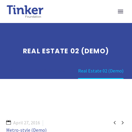
REAL ESTATE 02 (DEMO)
Home
Portfolio Item
Real Estate 02 (Demo)


April 27, 2016
Metro-style (Demo)