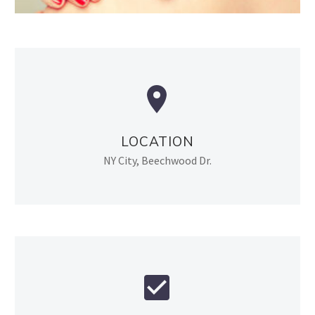


LOCATION
NY City, Beechwood Dr.

