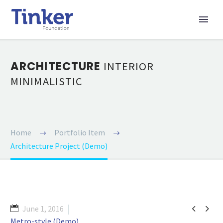
ARCHITECTURE
INTERIOR
MINIMALISTIC
Home
Portfolio Item
Architecture Project (Demo)


June 1, 2016
Metro-style (Demo)