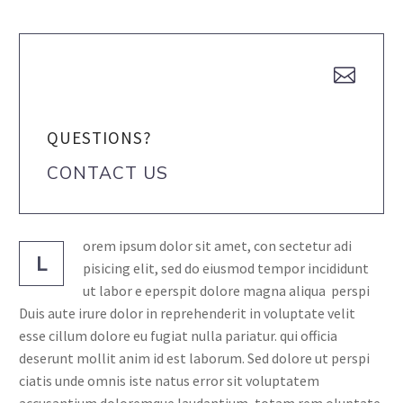


QUESTIONS?
CONTACT US
orem ipsum dolor sit amet, con sectetur adi
L
pisicing elit, sed do eiusmod tempor incididunt
ut labor e eperspit dolore magna aliqua perspi
Duis aute irure dolor in reprehenderit in voluptate velit
esse cillum dolore eu fugiat nulla pariatur. qui officia
deserunt mollit anim id est laborum. Sed dolore ut perspi
ciatis unde omnis iste natus error sit voluptatem
accusantium doloremque laudantium, totam rem oluptate