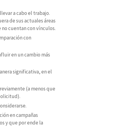
levar a cabo el trabajo.
uera de sus actuales áreas
 no cuentan con vínculos.
comparación con
influir en un cambio más
era significativa, en el
 previamente (a menos que
olicitud).
considerarse.
pación en campañas
dos y que por ende la