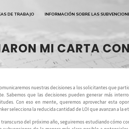
EAS DE TRABAJO
INFORMACIÓN SOBRE LAS SUBVENCION
NARON MI CARTA CO
omunicaremos nuestras decisiones a los solicitantes que partici
nte. Sabemos que las decisiones pueden generar más interr
licitudes. Con eso en mente, queremos aprovechar esta opo
ker selecciona la reducida cantidad de LOI que avanzan a la e
l transcurso del próximo año, seguiremos estudiando cómo com
de subvenciones de la manera más clara posible a potenciales 