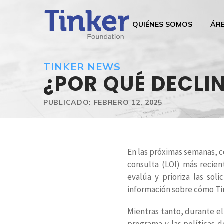
QUIÉNES SOMOS
ÁR
TINKER NEWS
¿POR QUÉ DECLI
PUBLICADO: FEBRERO 12, 2025
En las próximas semanas, c
consulta (LOI) más recie
evalúa y prioriza las so
información sobre cómo Tin
Mientras tanto, durante e
programa y las políticas 