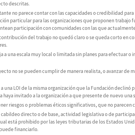
cto descritas.
tante no parece contar con las capacidades o credibilidad para l
ción particular para las organizaciones que proponen trabajo f
antean participación con comunidades con las que actualmente
 contribución del trabajo no quedó claro o se queda corto en 
res.
ja a una escala muy local o limitada sin planes para efectuar o 
yecto no se pueden cumplir de manera realista, o avanzar de man
ar a una LOI de la misma organización que la Fundación declinó
a haya invitado a la organización a que presente de nuevo una s
ner riesgos o problemas éticos significativos, que no parecen 
 cabildeo directo o de base, actividad legislativa o de partici
cual está prohibido por las leyes tributarias de los Estados Uni
puede financiarlo.