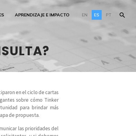
ES
APRENDIZAJE E IMPACTO
EN
ES
PT
NSULTA?
paron en el ciclo de cartas
ogantes sobre cómo Tinker
rtunidad para brindar más
tapa de propuesta.
unicar las prioridades del
solicitantes, y si debemos