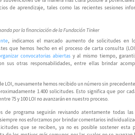
cios de aprendizaje, tales como las recientes sesiones info
manda por la financiación de la Fundación Tinker
ente
, indicamos el marcado aumento de solicitudes en l
tes que hemos hecho en el proceso de carta consulta (LO
ganizar convocatorias abiertas
y al mismo tiempo, garant
n sus otras responsabilidades, entre ellas brindar acomp
o de LOI, nuevamente hemos recibido un número sin precedentes
proximadamente 1.400 solicitudes. Esto significa que por cad
entre 75 y 100 LOI no avanzarán en nuestro proceso.
les de programa seguirán revisando atentamente todas las 
iempre nos esforzamos por brindar comentarios individualizad
icitudes que se reciben, ya no es posible sostener esta pr
ta de los motivos más comunes por las cuales no se avanzan 