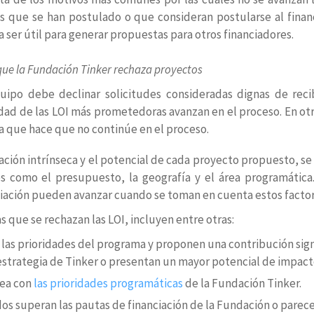
nes que se han postulado o que consideran postularse al fina
 ser útil para generar propuestas para otros financiadores.
que la Fundación Tinker rechaza proyectos
uipo debe declinar solicitudes consideradas dignas de reci
ad de las LOI más prometedoras avanzan en el proceso. En otro
a que hace que no continúe en el proceso.
ación intrínseca y el potencial de cada proyecto propuesto, s
es como el presupuesto, la geografía y el área programática
ciación pueden avanzar cuando se toman en cuenta estos factor
 que se rechazan las LOI, incluyen entre otras:
n las prioridades del programa y proponen una contribución sign
 estrategia de Tinker o presentan un mayor potencial de impact
nea con
las prioridades programáticas
de la Fundación Tinker.
os superan las pautas de financiación de la Fundación o parecen