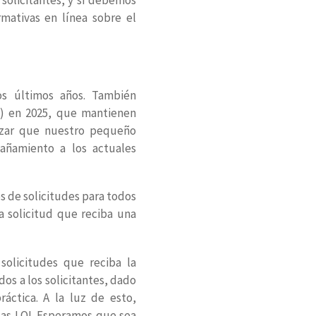
rmativas en línea sobre el
os últimos años. También
I) en 2025, que mantienen
izar que nuestro pequeño
añamiento a los actuales
 de solicitudes para todos
a solicitud que reciba una
solicitudes que reciba la
os a los solicitantes, dado
áctica. A la luz de esto,
las LOI. Esperamos que sea