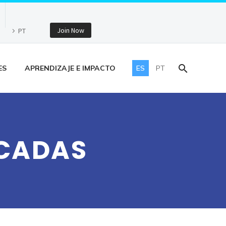
Join Now
PT
ES
APRENDIZAJE E IMPACTO
ES
PT
ACADAS