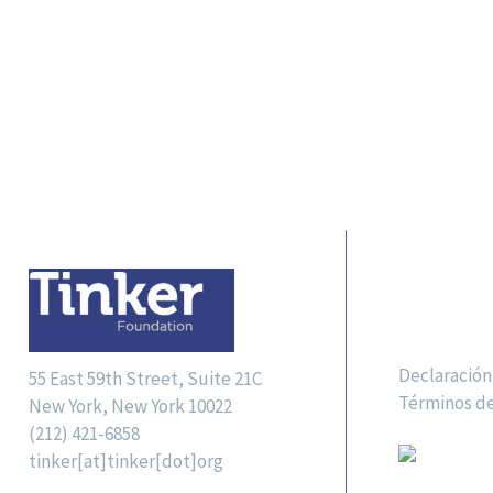
VÍNCUL
Declaración
55 East 59th Street, Suite 21C
Términos d
New York, New York 10022
(212) 421-6858
tinker[at]tinker[dot]org