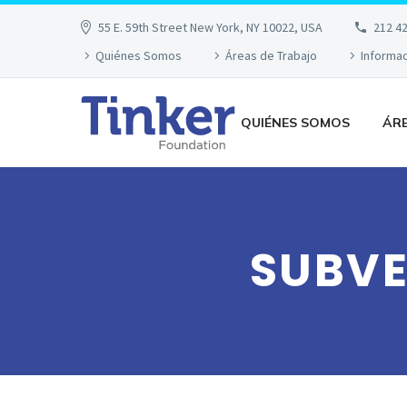
55 E. 59th Street New York, NY 10022, USA
212 4
Quiénes Somos
Áreas de Trabajo
Informa
QUIÉNES SOMOS
ÁR
SUBVE