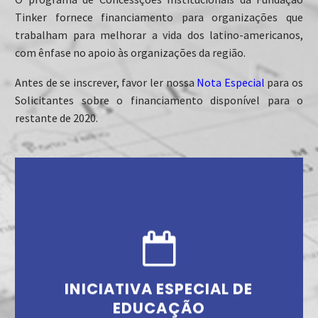
Tinker fornece financiamento para organizações que
trabalham para melhorar a vida dos latino-americanos,
com ênfase no apoio às organizações da região.
Antes de se inscrever, favor ler nossa
Nota Especial
para os
Solicitantes sobre o financiamento disponível para o
restante de 2020.
Início da carta consulta:
29 de junho de 2020
Término da carta consulta:
31 de julho de 2020
Prazo para apresentação da proposta completa
(apenas por convite):
INICIATIVA ESPECIAL DE
14 de agosto de 2020 (requisitos modificados da
EDUCAÇÃO
proposta)