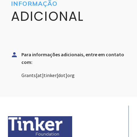
INFORMAÇÃO
ADICIONAL


Para informações adicionais, entre em contato
com:
Grants[at]tinker[dot]org