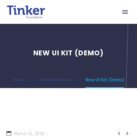
NEW UI KIT (DEMO)
Home
Portfolio Item
New UI Kit (Demo)


March 31, 2016