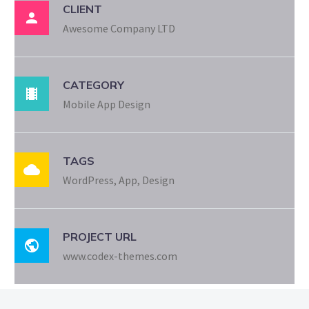
CLIENT

Awesome Company LTD
CATEGORY

Mobile App Design
TAGS

WordPress, App, Design
PROJECT URL

www.codex-themes.com