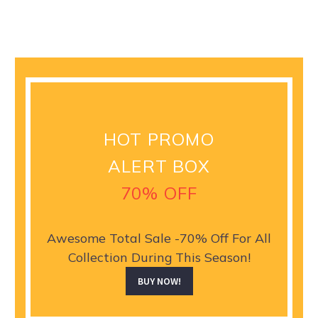
HOT PROMO
ALERT BOX
70% OFF
Awesome Total Sale -70% Off For All
Collection During This Season!
BUY NOW!