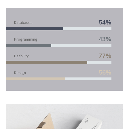
54%
Databases
43%
Programming
77%
Usability
56%
Design