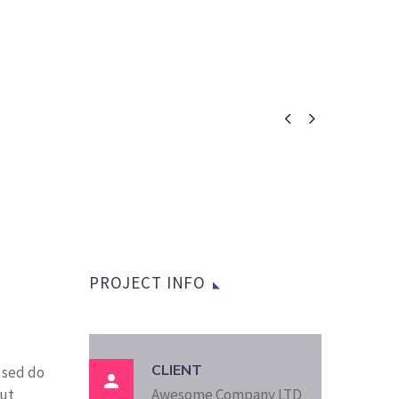


PROJECT INFO
CLIENT
, sed do

 ut
Awesome Company LTD