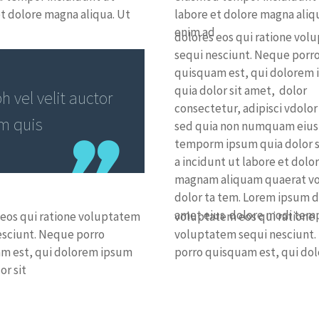
et dolore magna aliqua. Ut
labore et dolore magna aliq
enim ad
dolores eos qui ratione vol
sequi nesciunt. Neque porr
quisquam est, qui dolorem
quia dolor sit amet, dolor
 vel velit auctor
consectetur, adipisci vdolor 
em quis
sed quia non numquam eius
temporm ipsum quia dolor s
a incidunt ut labore et dolo
magnam aliquam quaerat v
dolor ta tem. Lorem ipsum do
amet eius dolore modi tem
 eos qui ratione voluptatem
voluptatem eos qui ratione
esciunt. Neque porro
voluptatem sequi nesciunt
m est, qui dolorem ipsum
porro quisquam est, qui do
or sit