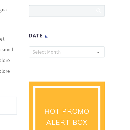
agna
DATE
met
Date
eiusmod
Select Month
olore
olore
HOT PROMO
ALERT BOX