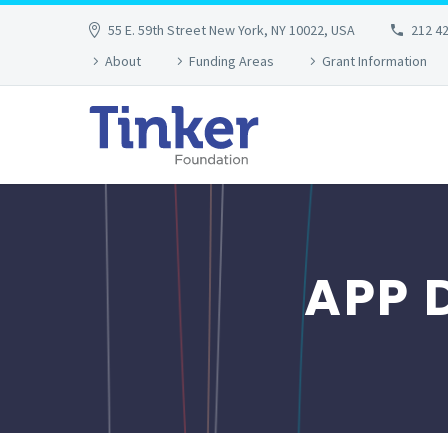
55 E. 59th Street New York, NY 10022, USA
212 4
About
Funding Areas
Grant Information
APP 