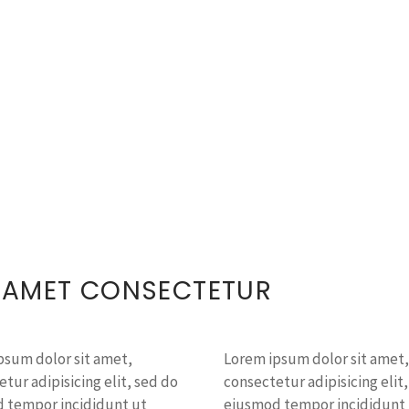
T AMET CONSECTETUR
psum dolor sit amet,
Lorem ipsum dolor sit amet,
tur adipisicing elit, sed do
consectetur adipisicing elit
 tempor incididunt ut
eiusmod tempor incididunt