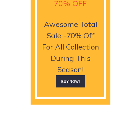
70% OFF
Awesome Total
Sale -70% Off
For All Collection
During This
Season!
BUY NOW!