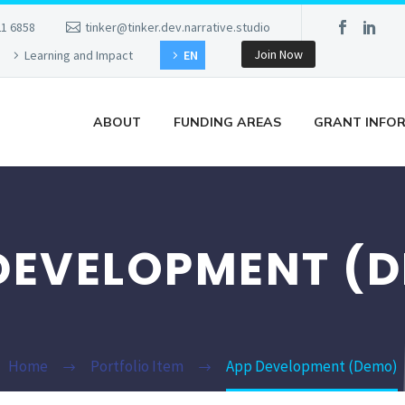
21 6858
tinker@tinker.dev.narrative.studio
Join Now
Learning and Impact
EN
ABOUT
FUNDING AREAS
GRANT INFO
DEVELOPMENT (
Home
Portfolio Item
App Development (Demo)