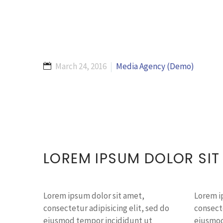
March 24, 2016
Media Agency (Demo)
LOREM IPSUM DOLOR SI
Lorem ipsum dolor sit amet,
Lorem i
consectetur adipisicing elit, sed do
consecte
eiusmod tempor incididunt ut
eiusmod