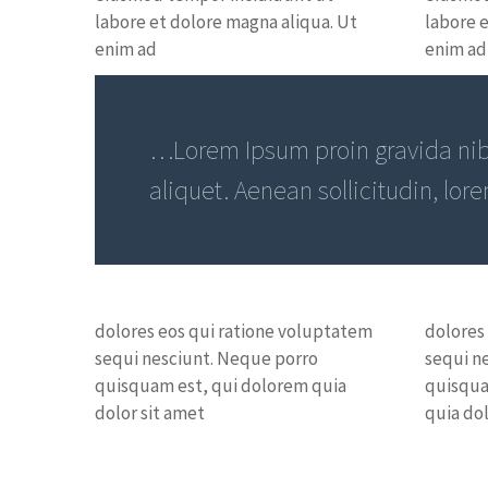
labore et dolore magna aliqua. Ut
labore 
enim ad
enim ad
…Lorem Ipsum proin gravida nibh
aliquet. Aenean sollicitudin, lor
dolores eos qui ratione voluptatem
dolores
sequi nesciunt. Neque porro
sequi n
quisquam est, qui dolorem quia
quisqua
dolor sit amet
quia dol