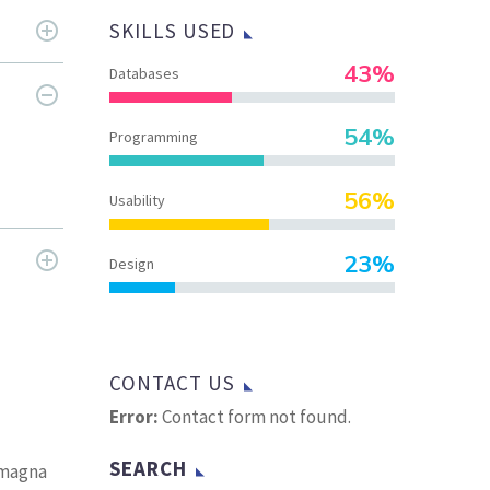
SKILLS USED
43%
Databases
54%
Programming
56%
Usability
23%
Design
CONTACT US
Error:
Contact form not found.
SEARCH
 magna